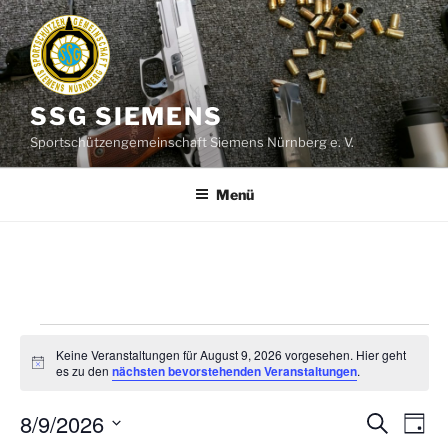
Zum
Inhalt
springen
SSG SIEMENS
Sportschützengemeinschaft Siemens Nürnberg e. V.
Menü
Veranstaltungen
Keine Veranstaltungen für August 9, 2026 vorgesehen. Hier geht
für
H
es zu den
nächsten bevorstehenden Veranstaltungen
.
i
August
n
8/9/2026
w
V
V
S
T
e
9,
u
e