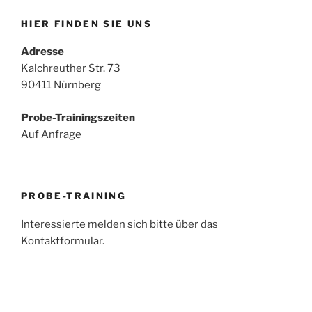
c
e
h
HIER FINDEN SIE UNS
n
e
-
Adresse
u
N
Kalchreuther Str. 73
n
90411 Nürnberg
a
d
v
A
Probe-Trainingszeiten
i
Auf Anfrage
n
g
s
a
t
i
i
c
PROBE-TRAINING
o
h
Interessierte melden sich bitte über das
n
t
Kontaktformular.
e
n
,